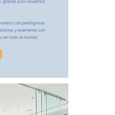
s, gracias a los acuerdos
venios con prestigiosas
ulaciones y exámenes son
s en todo el mundo.