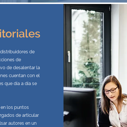
toriales
distribuidores de
cciones de
ivo de desalentar la
iones cuentan con el
s que día a día se
en los puntos
argados de articular
sar autores en un